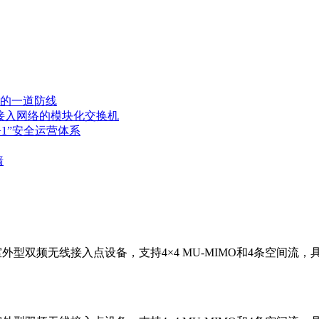
的一道防线
中型园区接入网络的模块化交换机
+1”安全运营体系
墙
ac Wave 2室外型双频无线接入点设备，支持4×4 MU-MIMO和
。