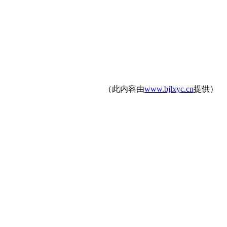
（此内容由
www.bjlxyc.cn
提供）