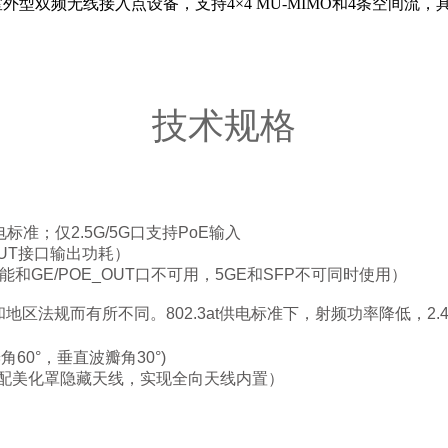
ac Wave 2室外型双频无线接入点设备，支持4×4 MU-MIMO和
。
技术规格
供电标准；仅2.5G/5G口支持PoE输入
_OUT接口输出功耗）
UT功能和GE/POE_OUT口不可用，5GE和SFP不可同时使用）
区法规而有所不同。802.3at供电标准下，射频功率降低，2.4
角60°，垂直波瓣角30°)
（可选配美化罩隐藏天线，实现全向天线内置）