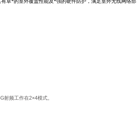
4条空间流，具有卓*的室外覆盖性能及*强的硬件防护，满足室外无线网络部
G射频工作在2×4模式。