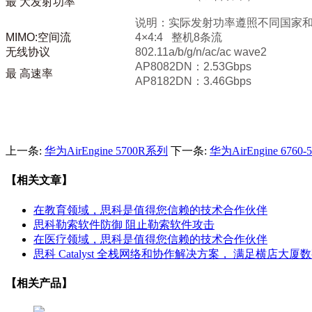
最 大发射功率
说明：实际发射功率遵照不同国家
MIMO:空间流
4×4:4 整机8条流
无线协议
802.11a/b/g/n/ac/ac wave2
AP8082DN：2.53Gbps
最 高速率
AP8182DN：3.46Gbps
上一条:
华为AirEngine 5700R系列
下一条:
华为AirEngine 6760
【相关文章】
在教育领域，思科是值得您信赖的技术合作伙伴
思科勒索软件防御 阻止勒索软件攻击
在医疗领域，思科是值得您信赖的技术合作伙伴
思科 Catalyst 全栈网络和协作解决方案， 满足横店大
【相关产品】