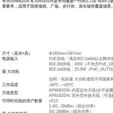
华为AP8082DN & AP8182DN是华为最新一代802.11
署要求，适用于高密场馆、广场、步行街、游乐场等覆盖场景
参数
AP8082DN & AP8182DN
尺寸（直径×高）
Φ165mm×387mm
电源输入
PoE供电：满足802.3at/bt以太网
802.3bt供电：45W（不包含PoE
802.3at供电：25.5W（PoE_O
最 大功耗
说明：实际最 大功耗遵照不同国家和地
工作温度
-40℃～+65℃
AP8082DN: 内置定向天线(水平波瓣
天线类型
AP8182DN: 室外型外接天线
可同时在线的用户数量
≤512
2.4G: 29dBm（组合功率）
5G: 28dBm（组合功率）