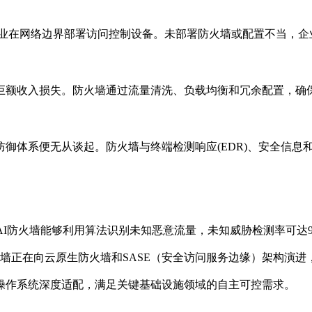
企业在网络边界部署访问控制设备。未部署防火墙或配置不当，
着巨额收入损失。防火墙通过流量清洗、负载均衡和冗余配置，
系便无从谈起。防火墙与终端检测响应(EDR)、安全信息和事件
AI防火墙能够利用算法识别未知恶意流量，未知威胁检测率可达9
火墙正在向云原生防火墙和SASE（安全访问服务边缘）架构演
操作系统深度适配，满足关键基础设施领域的自主可控需求。